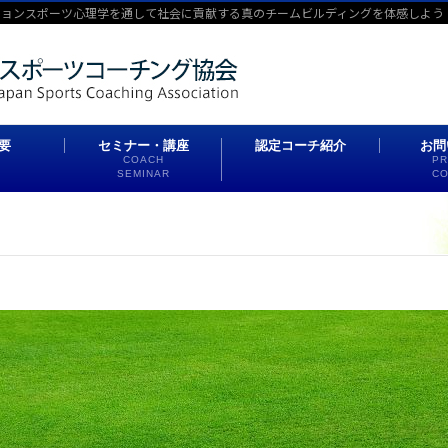
ションスポーツ心理学を通して社会に貢献する真のチームビルディングを体感しよう
要
セミナー・講座
認定コーチ紹介
お問
COACH
PR
SEMINAR
CO