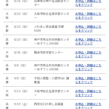
兵
8/16（日）
兵庫県立神戸生活創造セン
お申込・詳細はこち
庫
ター
らをクリック
大
8/23（日）
大阪市総合生涯学習センタ
お申込・詳細はこち
阪
ー
らをクリック
京
8/23（日）
ふれあい貸会議室 京都
お申込・詳細はこち
都
A306
らをクリック
兵
8/23（日）
神戸市男女共同参画センタ
お申込・詳細はこち
庫
ーあすてっぷKOBE
らをクリック
大
8/30（日）
難波市民学習センター
お申込・詳細はこち
阪
らをクリック
兵
9/6（日）
神戸市男女共同参画センタ
お申込・詳細はこち
庫
ーあすてっぷKOBE
らをクリック
兵
9/6（日）
令和人間塾・人間学lab. 講
お申込・詳細はこち
庫
義室
らをクリック
大
9/13（日）
大阪市総合生涯学習センタ
お申込・詳細はこち
阪
ー
らをクリック
兵
9/19（土）
西宮北口の貸し会議室
お申込・詳細はこち
庫
らをクリック