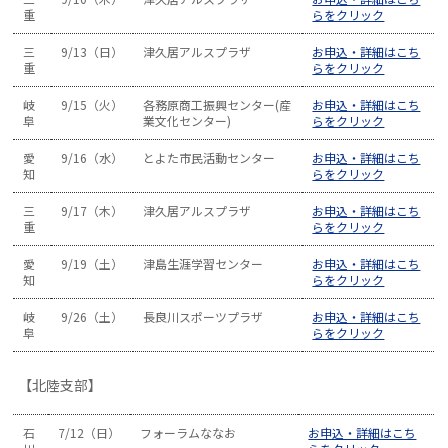
重
らをクリック
三
9/13（日）
津久居アルスプラザ
お申込・詳細はこち
重
らをクリック
岐
9/15（火）
各務原商工振興センター(産
お申込・詳細はこち
阜
業文化センター)
らをクリック
愛
9/16（水）
とよた市民活動センター
お申込・詳細はこち
知
らをクリック
三
9/17（木）
津久居アルスプラザ
お申込・詳細はこち
重
らをクリック
愛
9/19（土）
津島生涯学習センター
お申込・詳細はこち
知
らをクリック
岐
9/26（土）
長良川スポーツプラザ
お申込・詳細はこち
阜
らをクリック
【北陸支部】
石
7/12（日）
フォーラムななお
お申込・詳細はこち