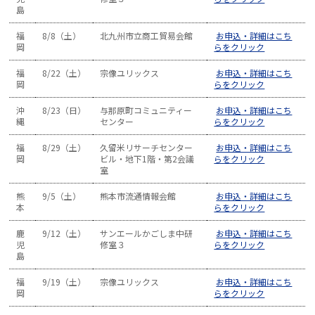
島
福
8/8（土）
北九州市立商工貿易会館
お申込・詳細はこち
岡
らをクリック
福
8/22（土）
宗像ユリックス
お申込・詳細はこち
岡
らをクリック
沖
8/23（日）
与那原町コミュニティー
お申込・詳細はこち
縄
センター
らをクリック
福
8/29（土）
久留米リサーチセンター
お申込・詳細はこち
岡
ビル・地下1階・第2会議
らをクリック
室
熊
9/5（土）
熊本市流通情報会館
お申込・詳細はこち
本
らをクリック
鹿
9/12（土）
サンエールかごしま中研
お申込・詳細はこち
児
修室３
らをクリック
島
福
9/19（土）
宗像ユリックス
お申込・詳細はこち
岡
らをクリック