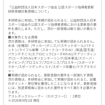
「公益財団法人日本スポーツ協会 公認スポーツ指導者更新
研修実績対象資格について」
本研修会に参加して実績が認められると、公益財団法人日本
スポ
ーツ協会の公認スポーツ指導者資格における更新登の要
件を満たします。ただし、次の一部資格は取り扱いが異なり
ます。
■対象外となる資格
次の資格は、本研修会に参加しても実績が認められません。
水泳（全種目）/サッカー/テニス/バスケットボール/バド
ミ
ントン/ライフル射撃（スタートコーチのみ）/剣道/空手道/
バウンドテニス/エアロビック(コーチ4のみ)/チアリーディン
グ(コ ーチ3のみ)/オリエンテーリング/日本拳法/スクーバ・
ダイビング/プロゴルフ/プロテニス/プロスキー/スポーツド
クター/スポ
ーツデンティスト/スポーツ栄養士/クラブマネジ
ャー
■実績が認められると、更新登録の要件を一部満たす資格
次の資格は、本研修会に参加して実績が認められると、記載
のポイント・単位等を獲得したことになりますが、更新登録
には、別途資格毎に定められた要件をすべて満たす必要があ
ります。
アスレチックトレーナー（カテゴリーC）：1単位
※2026年4月1日 現在