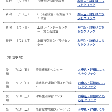
長野
8/7（金）
長野運動公園会議室
お申込・詳細はこち
らをクリック
新潟
9/5（土）
GS貸会議室・新潟店３０
お申込・詳細はこち
１号室
らをクリック
新潟
9/6（日）
上越レインボーセンタ
お申込・詳細はこち
ー 第２会議室
らをクリック
長野
9/21（月）
上田市交流文化芸術セン
お申込・詳細はこち
ター
らをクリック
【東海支部】
愛
7/12（日）
豊田市福祉センター
お申込・詳細はこち
知
らをクリック
静
7/12（日）
清水総合運動公園多目的室
お申込・詳細はこち
岡
5
らをクリック
愛
7/18（土）
津島生涯学習センター
お申込・詳細はこち
知
らをクリック
愛
7/18（土）
名古屋市昭和スポーツセン
お申込・詳細はこち