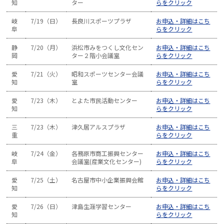
知
ター
らをクリック
岐
7/19（日）
長良川スポーツプラザ
お申込・詳細はこち
阜
らをクリック
静
7/20（月）
浜松市みをつくし文化セン
お申込・詳細はこち
岡
ター２階小会議室
らをクリック
愛
7/21（火）
昭和スポーツセンター会議
お申込・詳細はこち
知
室
らをクリック
愛
7/23（木）
とよた市民活動センター
お申込・詳細はこち
知
らをクリック
三
7/23（木）
津久居アルスプラザ
お申込・詳細はこち
重
らをクリック
岐
7/24（金）
各務原市商工振興センター
お申込・詳細はこち
阜
会議室(産業文化センター)
らをクリック
愛
7/25（土）
名古屋市中小企業振興会館
お申込・詳細はこち
知
らをクリック
愛
7/26（日）
津島生涯学習センター
お申込・詳細はこち
知
らをクリック