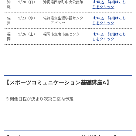
沖
9/20（日）
沖縄県西原町中央公民館
お申込・詳細はこち
縄
らをクリック
佐
9/23（水）
佐賀県立生涯学習センタ
お申込・詳細はこち
賀
ー アバンセ
らをクリック
福
9/26（土）
福岡市立南市民センタ
お申込・詳細はこち
岡
ー
らをクリック
【スポーツコミュニケーション基礎講座A】
※開催日程が決まり次第ご案内予定