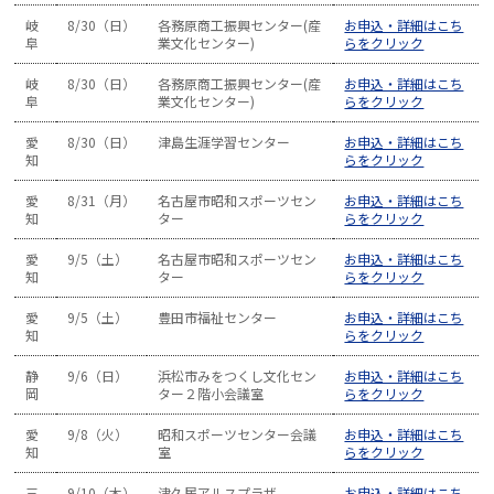
岐
8/30（日）
各務原商工振興センター(産
お申込・詳細はこち
阜
業文化センター)
らをクリック
岐
8/30（日）
各務原商工振興センター(産
お申込・詳細はこち
阜
業文化センター)
らをクリック
愛
8/30（日）
津島生涯学習センター
お申込・詳細はこち
知
らをクリック
愛
8/31（月）
名古屋市昭和スポーツセン
お申込・詳細はこち
知
ター
らをクリック
愛
9/5（土）
名古屋市昭和スポーツセン
お申込・詳細はこち
知
ター
らをクリック
愛
9/5（土）
豊田市福祉センター
お申込・詳細はこち
知
らをクリック
静
9/6（日）
浜松市みをつくし文化セン
お申込・詳細はこち
岡
ター２階小会議室
らをクリック
愛
9/8（火）
昭和スポーツセンター会議
お申込・詳細はこち
知
室
らをクリック
三
9/10（木）
津久居アルスプラザ
お申込・詳細はこち