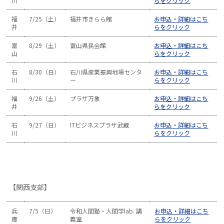
川
らをクリック
福
7/25（土）
福井市きらら館
お申込・詳細はこち
井
らをクリック
富
8/29（土）
富山県民会館
お申込・詳細はこち
山
らをクリック
石
8/30（日）
石川県産業振興地場センタ
お申込・詳細はこち
川
ー
らをクリック
福
9/26（土）
プラザ万象
お申込・詳細はこち
井
らをクリック
石
9/27（日）
ITビジネスプラザ武蔵
お申込・詳細はこち
川
らをクリック
【関西支部】
兵
7/5（日）
令和人間塾・人間学lab. 講
お申込・詳細はこち
庫
義室
らをクリック