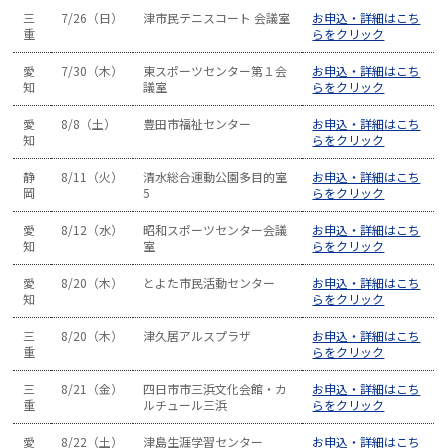
三
7/26（日）
津市民テニスコート 会議室
お申込・詳細はこち
重
らをクリック
愛
7/30（木）
東スポーツセンター第１会
お申込・詳細はこち
知
議室
らをクリック
愛
8/8（土）
豊田市福祉センター
お申込・詳細はこち
知
らをクリック
静
8/11（火）
清水総合運動公園多目的室
お申込・詳細はこち
岡
5
らをクリック
愛
8/12（水）
昭和スポーツセンター会議
お申込・詳細はこち
知
室
らをクリック
愛
8/20（木）
とよた市民活動センター
お申込・詳細はこち
知
らをクリック
三
8/20（木）
津久居アルスプラザ
お申込・詳細はこち
重
らをクリック
三
8/21（金）
四日市市三浜文化会館・カ
お申込・詳細はこち
重
ルチュール三浜
らをクリック
愛
8/22（土）
津島生涯学習センター
お申込・詳細はこち