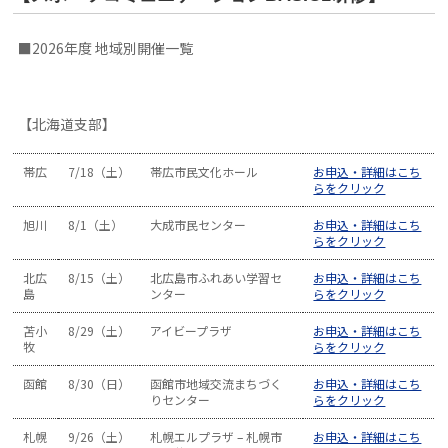
■2026年度 地域別開催一覧
【北海道支部】
帯広
7/18（土）
帯広市民文化ホール
お申込・詳細はこち
らをクリック
旭川
8/1（土）
大成市民センター
お申込・詳細はこち
らをクリック
北広
8/15（土）
北広島市ふれあい学習セ
お申込・詳細はこち
島
ンター
らをクリック
苫小
8/29（土）
アイビープラザ
お申込・詳細はこち
牧
らをクリック
函館
8/30（日）
函館市地域交流まちづく
お申込・詳細はこち
りセンター
らをクリック
札幌
9/26（土）
札幌エルプラザ – 札幌市
お申込・詳細はこち