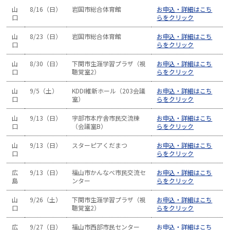
山
8/16（日）
岩国市総合体育館
お申込・詳細はこち
口
らをクリック
山
8/23（日）
岩国市総合体育館
お申込・詳細はこち
口
らをクリック
山
8/30（日）
下関市生涯学習プラザ（視
お申込・詳細はこち
口
聴覚室2）
らをクリック
山
9/5（土）
KDDI維新ホール（203会議
お申込・詳細はこち
口
室）
らをクリック
山
9/13（日）
宇部市本庁舎市民交流棟
お申込・詳細はこち
口
（会議室B）
らをクリック
山
9/13（日）
スターピアくだまつ
お申込・詳細はこち
口
らをクリック
広
9/13（日）
福山市かんなべ市民交流セ
お申込・詳細はこち
島
ンター
らをクリック
山
9/26（土）
下関市生涯学習プラザ（視
お申込・詳細はこち
口
聴覚室2）
らをクリック
広
9/27（日）
福山市西部市民センター
お申込・詳細はこち