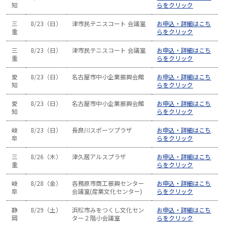
知
らをクリック
三
8/23（日）
津市民テニスコート 会議室
お申込・詳細はこち
重
らをクリック
三
8/23（日）
津市民テニスコート 会議室
お申込・詳細はこち
重
らをクリック
愛
8/23（日）
名古屋市中小企業振興会館
お申込・詳細はこち
知
らをクリック
愛
8/23（日）
名古屋市中小企業振興会館
お申込・詳細はこち
知
らをクリック
岐
8/23（日）
長良川スポーツプラザ
お申込・詳細はこち
阜
らをクリック
三
8/26（木）
津久居アルスプラザ
お申込・詳細はこち
重
らをクリック
岐
8/28（金）
各務原市商工振興センター
お申込・詳細はこち
阜
会議室(産業文化センター)
らをクリック
静
8/29（土）
浜松市みをつくし文化セン
お申込・詳細はこち
岡
ター２階小会議室
らをクリック