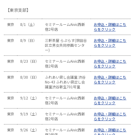
【東京支部】
東京
8/1（土）
セミナールームAivic西新
お申込・詳細はこち
宿2号店
らをクリック
東京
8/9（日）
三軒茶屋 らぷらす(世田谷
お申込・詳細はこち
区立男女共同参画センタ
らをクリック
ー)
東京
8/23（日）
セミナールームAivic西新
お申込・詳細はこち
宿2号店
らをクリック
東京
8/30（日）
ふれあい貸し会議室 渋谷
お申込・詳細はこち
No-43 ふれあい貸出し会
らをクリック
議室渋谷新生701号室
東京
9/12（土）
セミナールームAivic西新
お申込・詳細はこち
宿2号店
らをクリック
東京
9/19（土）
セミナールームAivic西新
お申込・詳細はこち
宿2号店
らをクリック
東京
9/26（土）
セミナールームAivic西新
お申込・詳細はこち
宿2号店
らをクリック