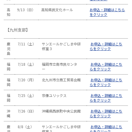
高
9/13（日）
高知県民文化ホール
お申込・詳細はこちら
知
をクリック
【九州支部】
鹿
7/11（土）
サンエールかごしま中研
お申込・詳細はこち
児
修室３
らをクリック
島
福
7/18（土）
福岡市立南市民センタ
お申込・詳細はこち
岡
ー
らをクリック
福
7/20（月）
北九州市立商工貿易会館
お申込・詳細はこち
岡
らをクリック
福
7/25（土）
宗像ユリックス
お申込・詳細はこち
岡
らをクリック
沖
7/26（日）
沖縄県西原町中央公民館
お申込・詳細はこち
縄
らをクリック
鹿
8/8（土）
サンエールかごしま中研
お申込・詳細はこち
児
修室３
らをクリック