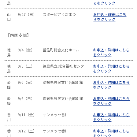
島
らをクリック
山
9/27（日）
スターピアくだまつ
お申込・詳細はこち
口
らをクリック
【四国支部】
徳
9/4（金）
藍住町総合文化ホール
お申込・詳細はこちら
島
をクリック
徳
9/5（土）
徳島県立 総合福祉センタ
お申込・詳細はこちら
島
ー
をクリック
愛
9/6（日）
愛媛県県民文化会館別館
お申込・詳細はこちら
媛
をクリック
愛
9/6（日）
愛媛県県民文化会館別館
お申込・詳細はこちら
媛
をクリック
香
9/11（金）
サンメッセ香川
お申込・詳細はこちら
川
をクリック
香
9/12（土）
サンメッセ香川
お申込・詳細はこちら
川
をクリック