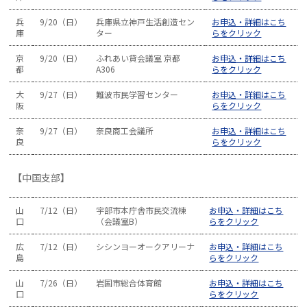
兵
9/20（日）
兵庫県立神戸生活創造セン
お申込・詳細はこち
庫
ター
らをクリック
京
9/20（日）
ふれあい貸会議室 京都
お申込・詳細はこち
都
A306
らをクリック
大
9/27（日）
難波市民学習センター
お申込・詳細はこち
阪
らをクリック
奈
9/27（日）
奈良商工会議所
お申込・詳細はこち
良
らをクリック
【中国支部】
山
7/12（日）
宇部市本庁舎市民交流棟
お申込・詳細はこち
口
（会議室B）
らをクリック
広
7/12（日）
シシンヨーオークアリーナ
お申込・詳細はこち
島
らをクリック
山
7/26（日）
岩国市総合体育館
お申込・詳細はこち
口
らをクリック