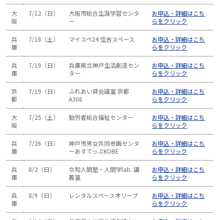
大
7/12（日）
大阪市総合生涯学習センタ
お申込・詳細はこち
阪
ー
らをクリック
兵
7/18（土）
マイスペ24 住吉スペース
お申込・詳細はこち
庫
らをクリック
兵
7/19（日）
兵庫県立神戸生活創造セン
お申込・詳細はこち
庫
ター
らをクリック
京
7/19（日）
ふれあい貸会議室 京都
お申込・詳細はこち
都
A306
らをクリック
大
7/25（土）
勤労者総合福祉センター
お申込・詳細はこち
阪
らをクリック
兵
7/26（日）
神戸市男女共同参画センタ
お申込・詳細はこち
庫
ーあすてっぷKOBE
らをクリック
兵
8/2（日）
令和人間塾・人間学lab. 講
お申込・詳細はこち
庫
義室
らをクリック
兵
8/9（日）
レンタルスペースオリーブ
お申込・詳細はこち
庫
らをクリック