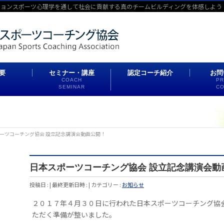
ションスポーツ心理学を通して社会に貢献する真のチームビルディングを体感しよう
要
セミナー・講座
認定コーチ紹介
お問
COACH
PR
SEMINAR
CO
ーツコーチング協会 設立記念講演会動画公開！
日本スポーツコーチング協会 設立記念講演会動
投稿日 :
最終更新日時 :
カテゴリー :
お知らせ
２０１７年４月３０日に行われた日本スポーツコーチング協
ただく準備が整いました。